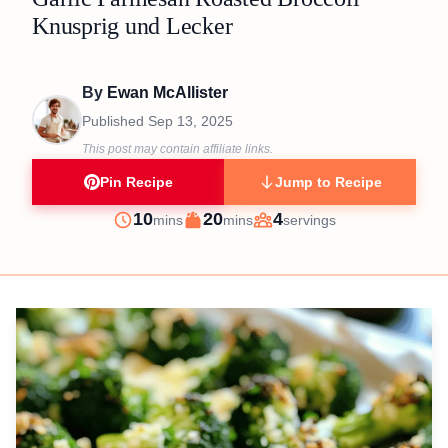
Knusprig und Lecker
By
Ewan McAllister
Published
Sep 13, 2025
This post may contain affiliate links.
Pin Recipe
Jump to Recipe
minutes
minutes
10
20
4
mins
mins
servings
Prep
Cook
Servings