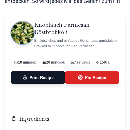
entdecken. So wird jedes Mal das Gericht zum Hit!
Knoblauch Parmesan
Röstbrokkoli
Ein köstliches und einfaches Gericht aus geröstetem
Brokkoli mit Knoblauch und Parmesan.
10 min
prep
20 min
cook
4
servings
150
cal
Print Recipe
Pin Recipe
Ingredients