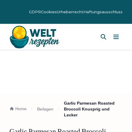
GDPR
Cookies
Urheberrecht
Haftungsausschluss
Hauptm
Garlic Parmesan Roasted
Home
Beilagen
Broccoli Knusprig und
Lecker
Garlic Parmesan Roasted Broccoli