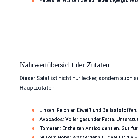
Petersilie: Achten Sie auf lebendige grüne B
Nährwertübersicht der Zutaten
Dieser Salat ist nicht nur lecker, sondern auch s
Hauptzutaten:
Linsen: Reich an Eiweiß und Ballaststoffen.
Avocados: Voller gesunder Fette. Unterstü
Tomaten: Enthalten Antioxidantien. Gut für
Gurken: Hoher Wassergehalt. Ideal für die H