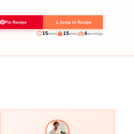
Pin Recipe
Jump to Recipe
minutes
minutes
15
15
4
mins
mins
servings
Prep
Cook
Servings