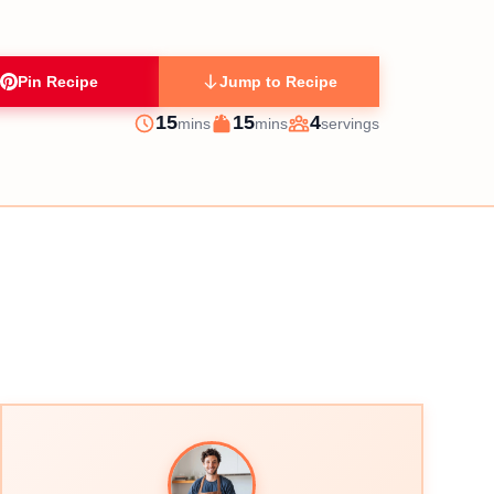
Pin Recipe
Jump to Recipe
minutes
minutes
15
15
4
mins
mins
servings
Prep
Cook
Servings