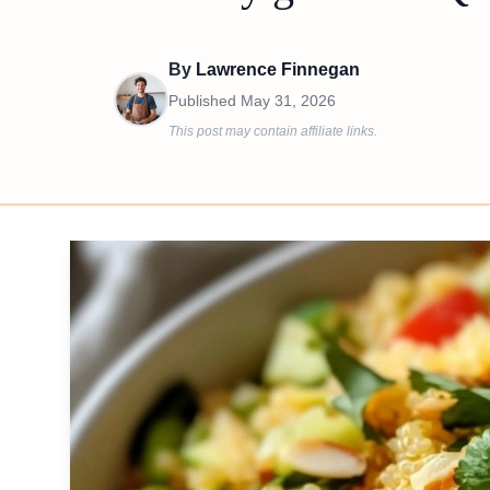
By
Lawrence Finnegan
Published
May 31, 2026
This post may contain affiliate links.