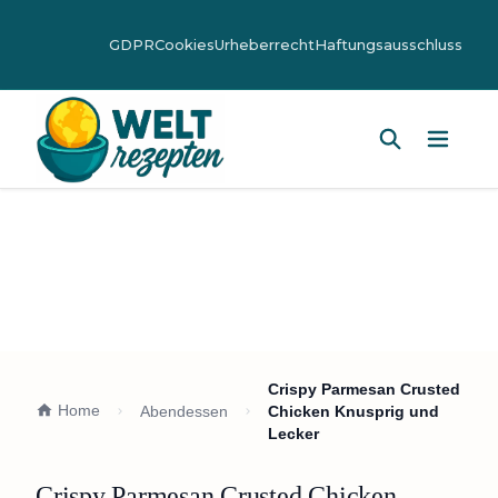
GDPR
Cookies
Urheberrecht
Haftungsausschluss
Hauptm
Crispy Parmesan Crusted
Home
Abendessen
Chicken Knusprig und
Lecker
Crispy Parmesan Crusted Chicken