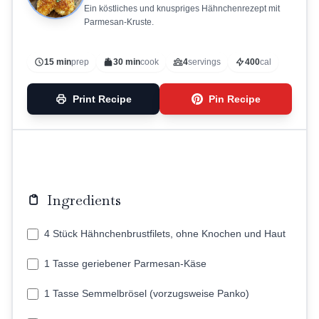
Ein köstliches und knuspriges Hähnchenrezept mit
Parmesan-Kruste.
15 min
prep
30 min
cook
4
servings
400
cal
Print Recipe
Pin Recipe
Ingredients
4 Stück Hähnchenbrustfilets, ohne Knochen und Haut
1 Tasse geriebener Parmesan-Käse
1 Tasse Semmelbrösel (vorzugsweise Panko)