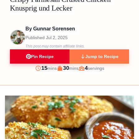
Knusprig und Lecker
By
Gunnar Sorensen
Published
Jul 2, 2025
This post may contain affiliate links.
Pin Recipe
Jump to Recipe
minutes
minutes
15
30
4
mins
mins
servings
Prep
Cook
Servings