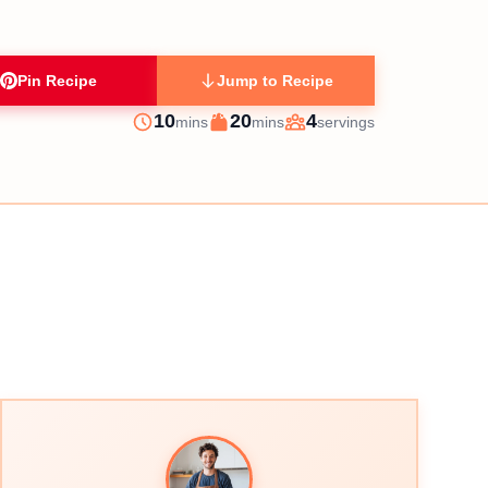
Pin Recipe
Jump to Recipe
minutes
minutes
10
20
4
mins
mins
servings
Prep
Cook
Servings