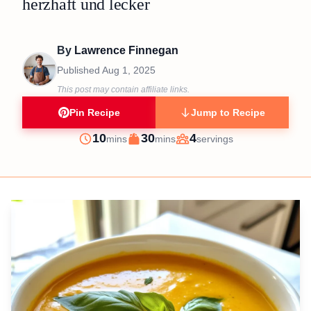
herzhaft und lecker
By
Lawrence Finnegan
Published
Aug 1, 2025
This post may contain affiliate links.
Pin Recipe
Jump to Recipe
minutes
minutes
10
30
4
mins
mins
servings
Prep
Cook
Servings