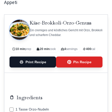
Appeti
Käse-Brokkoli-Orzo-Genuss
Ein cremiges und köstliches Gericht mit Orzo, Brokkoli
und scharfem Cheddar.
10 min
prep
20 min
cook
4
servings
400
cal
Print Recipe
Pin Recipe
Ingredients
1 Tasse Orzo-Nudeln