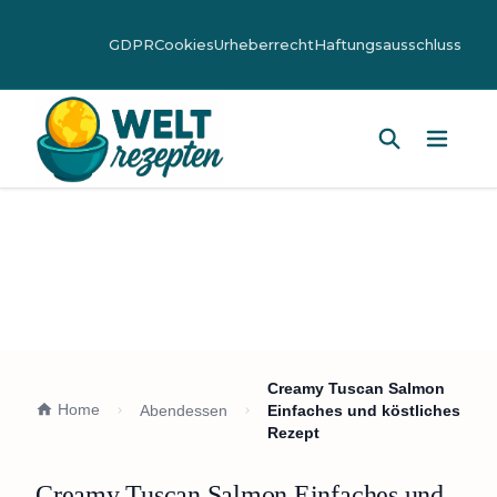
GDPR
Cookies
Urheberrecht
Haftungsausschluss
Hauptm
Creamy Tuscan Salmon
Home
Abendessen
Einfaches und köstliches
Rezept
Creamy Tuscan Salmon Einfaches und