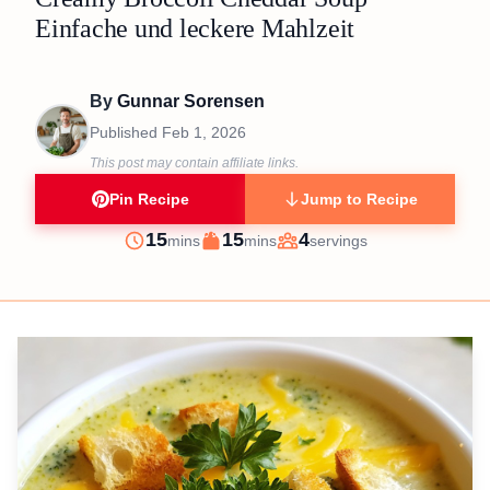
Einfache und leckere Mahlzeit
By
Gunnar Sorensen
Published
Feb 1, 2026
This post may contain affiliate links.
Pin Recipe
Jump to Recipe
minutes
minutes
15
15
4
mins
mins
servings
Prep
Cook
Servings