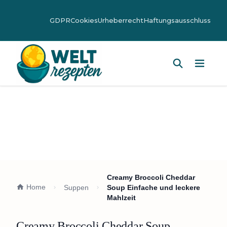
GDPR
Cookies
Urheberrecht
Haftungsausschluss
Hauptm
Creamy Broccoli Cheddar
Home
Suppen
Soup Einfache und leckere
Mahlzeit
Creamy Broccoli Cheddar Soup