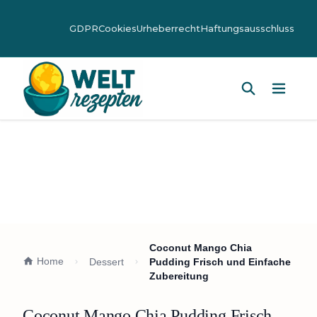
GDPR
Cookies
Urheberrecht
Haftungsausschluss
Hauptm
Coconut Mango Chia
Home
Dessert
Pudding Frisch und Einfache
Zubereitung
Coconut Mango Chia Pudding Frisch