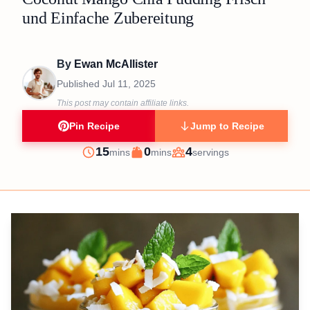
und Einfache Zubereitung
By
Ewan McAllister
Published
Jul 11, 2025
This post may contain affiliate links.
Pin Recipe
Jump to Recipe
minutes
minutes
15
0
4
mins
mins
servings
Prep
Cook
Servings