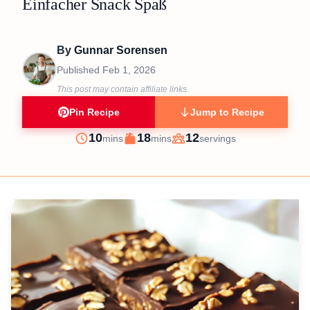
Einfacher Snack Spaß
By
Gunnar Sorensen
Published
Feb 1, 2026
This post may contain affiliate links.
Pin Recipe
Jump to Recipe
minutes
minutes
10
18
12
mins
mins
servings
Prep
Cook
Servings