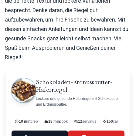
die perfekte Textur und leckere Variationen
besprecht. Denke daran, die Riegel gut
aufzubewahren, um ihre Frische zu bewahren. Mit
diesen einfachen Anleitungen und Ideen kannst du
gesunde Snacks ganz leicht selbst machen. Viel
Spaß beim Ausprobieren und Genießen deiner
Riegel!
Schokoladen-Erdnussbutter-
Haferriegel
Leckere und gesunde Haferriegel mit Schokolade
und Erdnussbutter.
10 min
prep
18 min
cook
12
servings
150
cal