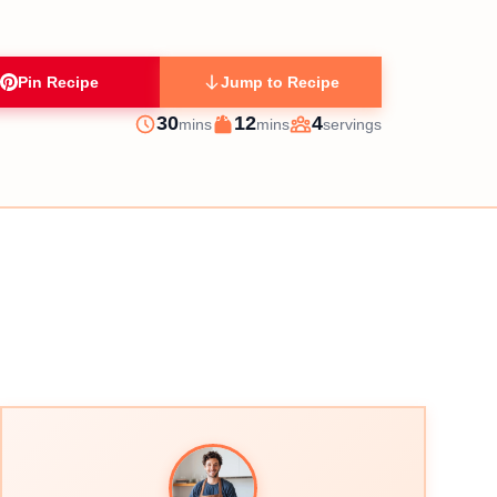
Pin Recipe
Jump to Recipe
minutes
minutes
30
12
4
mins
mins
servings
Prep
Cook
Servings