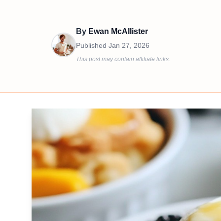
By
Ewan McAllister
Published
Jan 27, 2026
This post may contain affiliate links.