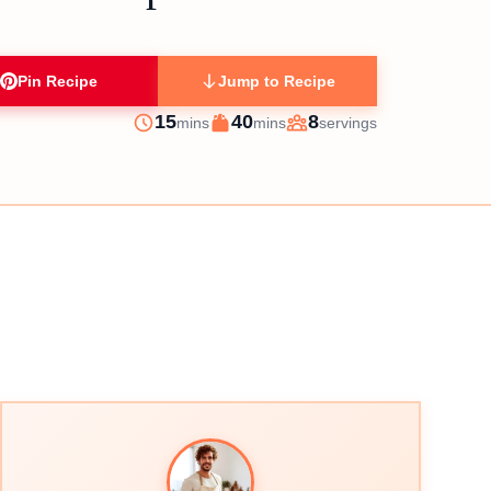
Pin Recipe
Jump to Recipe
minutes
minutes
15
40
8
mins
mins
servings
Prep
Cook
Servings