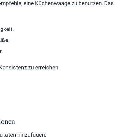
h empfehle, eine Küchenwaage zu benutzen. Das
gkeit.
üße.
r.
Konsistenz zu erreichen.
tionen
utaten hinzufügen: