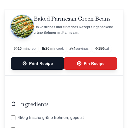
Baked Parmesan Green Beans
Ein köstliches und einfaches Rezept für gebackene
grüne Bohnen mit Parmesan.
10 min
prep
20 min
cook
4
servings
150
cal
Print Recipe
Pin Recipe
Ingredients
450 g frische grüne Bohnen, geputzt