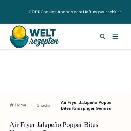
GDPR
Cookies
Urheberrecht
Haftungsausschluss
Hauptm
Air Fryer Jalapeño Popper
Home
Snacks
Bites Knuspriger Genuss
Air Fryer Jalapeño Popper Bites