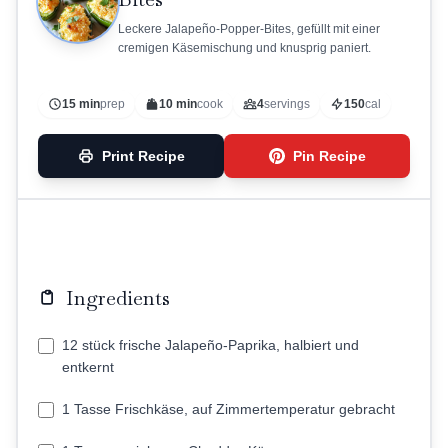
Leckere Jalapeño-Popper-Bites, gefüllt mit einer
cremigen Käsemischung und knusprig paniert.
15 min
prep
10 min
cook
4
servings
150
cal
Print Recipe
Pin Recipe
Ingredients
12 stück frische Jalapeño-Paprika, halbiert und
entkernt
1 Tasse Frischkäse, auf Zimmertemperatur gebracht