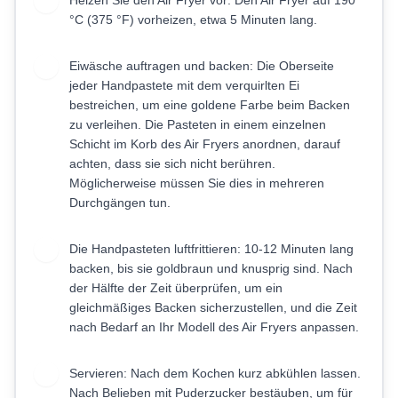
Heizen Sie den Air Fryer vor: Den Air Fryer auf 190
6
°C (375 °F) vorheizen, etwa 5 Minuten lang.
Eiwäsche auftragen und backen: Die Oberseite
7
jeder Handpastete mit dem verquirlten Ei
bestreichen, um eine goldene Farbe beim Backen
zu verleihen. Die Pasteten in einem einzelnen
Schicht im Korb des Air Fryers anordnen, darauf
achten, dass sie sich nicht berühren.
Möglicherweise müssen Sie dies in mehreren
Durchgängen tun.
Die Handpasteten luftfrittieren: 10-12 Minuten lang
8
backen, bis sie goldbraun und knusprig sind. Nach
der Hälfte der Zeit überprüfen, um ein
gleichmäßiges Backen sicherzustellen, und die Zeit
nach Bedarf an Ihr Modell des Air Fryers anpassen.
Servieren: Nach dem Kochen kurz abkühlen lassen.
9
Nach Belieben mit Puderzucker bestäuben, um für