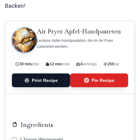
Backen!
Air Fryer Apfel-Handpasteten
Leckere Apfel-Handpasteten, die im Air Fryer
zubereitet werden.
30 min
prep
12 min
cook
4
servings
250
cal
Print Recipe
Pin Recipe
Ingredients
2 Tassen Weizenmehl