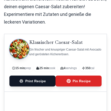
deinen eigenen Caesar-Salat zubereiten!
Experimentiere mit Zutaten und genieße die
leckeren Variationen.
Klassischer Caesar-Salat
Ein frischer und knuspriger Caesar-Salat mit Avocado
und gerösteten Kichererbsen.
15 min
prep
25 min
cook
4
servings
350
cal
Print Recipe
Pin Recipe